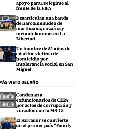
apoyo para reelegirse al
frente de la FIFA
Desarticulan una banda
de narcomenudeo de
marihuana, cocaína y
metanfetaminas en La
Libertad
Un hombre de 51 años de
edad fue víctima de
homicidio por
intolerancia social en San
Miguel
MÁS VISTO DEL AÑO
Condenan a
exfuncionarios de CEPA
por actos de corrupción y
vínculos con la MS-13
El Salvador se convierte
en el primer país "Family