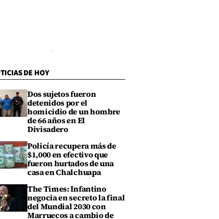
TICIAS DE HOY
Dos sujetos fueron
detenidos por el
homicidio de un hombre
de 66 años en El
Divisadero
Policía recupera más de
$1,000 en efectivo que
fueron hurtados de una
casa en Chalchuapa
The Times: Infantino
negocia en secreto la final
del Mundial 2030 con
Marruecos a cambio de