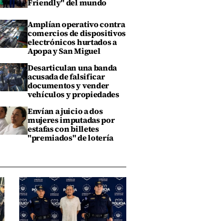
Friendly" del mundo
Amplían operativo contra
comercios de dispositivos
electrónicos hurtados a
Apopa y San Miguel
Desarticulan una banda
acusada de falsificar
documentos y vender
vehículos y propiedades
Envían a juicio a dos
mujeres imputadas por
estafas con billetes
"premiados" de lotería