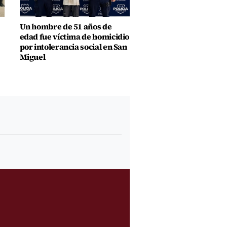
Un hombre de 51 años de
edad fue víctima de homicidio
por intolerancia social en San
Miguel