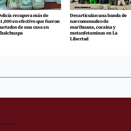
olicía recupera más de
Desarticulan una banda de
1,000 en efectivo que fueron
narcomenudeo de
urtados de una casa en
marihuana, cocaína y
Chalchuapa
metanfetaminas en La
Libertad