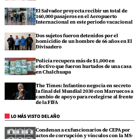
El Salvador proyecta recibir un total de
160,000 pasajeros en el Aeropuerto
Internacional en este periodo vacacional
Dos sujetos fueron detenidos por el
homicidio de un hombre de 66 años en El
Divisadero
Policía recupera más de $1,000 en
efectivo que fueron hurtados de una casa
en Chalchuapa
The Times: Infantino negocia en secreto
la final del Mundial 2030 con Marruecos a
cambio de apoyo para reelegirse al frente
de la FIFA
LO MÁS VISTO DEL AÑO
Condenan a exfuncionarios de CEPA por
actos de corrupción y vínculos con la MS-