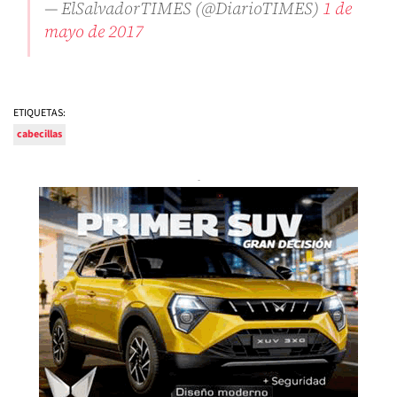
— ElSalvadorTIMES (@DiarioTIMES)
1 de
mayo de 2017
ETIQUETAS:
cabecillas