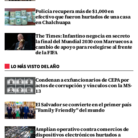
Policía recupera más de $1,000 en
efectivo que fueron hurtados de una casa
en Chalchuapa
The Times: Infantino negocia en secreto
la final del Mundial 2030 con Marruecos a
cambio de apoyo para reelegirse al frente
de la FIFA
LO MÁS VISTO DEL AÑO
Condenan a exfuncionarios de CEPA por
actos de corrupción y vínculos con la MS-
13
El Salvador se convierte en el primer país
"Family Friendly" del mundo
Amplían operativo contra comercios de
dispositivos electrónicos hurtados a