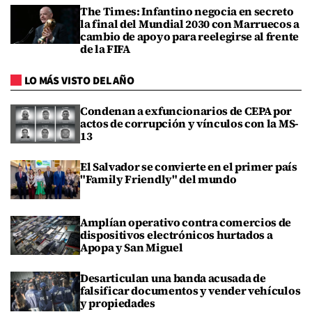
The Times: Infantino negocia en secreto
la final del Mundial 2030 con Marruecos a
cambio de apoyo para reelegirse al frente
de la FIFA
LO MÁS VISTO DEL AÑO
Condenan a exfuncionarios de CEPA por
actos de corrupción y vínculos con la MS-
13
El Salvador se convierte en el primer país
"Family Friendly" del mundo
Amplían operativo contra comercios de
dispositivos electrónicos hurtados a
Apopa y San Miguel
Desarticulan una banda acusada de
falsificar documentos y vender vehículos
y propiedades