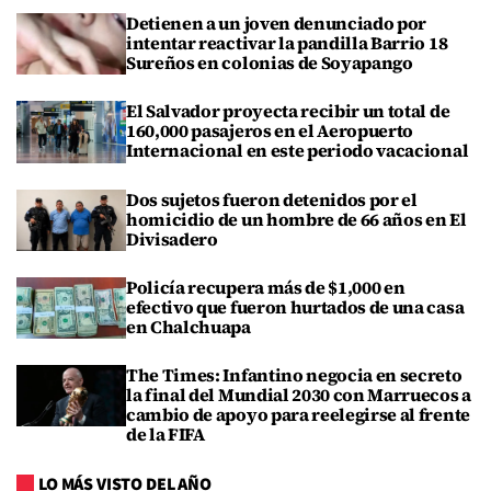
Detienen a un joven denunciado por
intentar reactivar la pandilla Barrio 18
Sureños en colonias de Soyapango
El Salvador proyecta recibir un total de
160,000 pasajeros en el Aeropuerto
Internacional en este periodo vacacional
Dos sujetos fueron detenidos por el
homicidio de un hombre de 66 años en El
Divisadero
Policía recupera más de $1,000 en
efectivo que fueron hurtados de una casa
en Chalchuapa
The Times: Infantino negocia en secreto
la final del Mundial 2030 con Marruecos a
cambio de apoyo para reelegirse al frente
de la FIFA
LO MÁS VISTO DEL AÑO