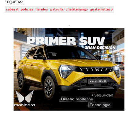
ETIQUETAS:
cabezal
policías
heridos
patrulla
chalatenango
guatemalteco