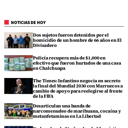
NOTICIAS DE HOY
Dos sujetos fueron detenidos por el
homicidio de un hombre de 66 años en El
Divisadero
Policía recupera más de $1,000 en
efectivo que fueron hurtados de una casa
en Chalchuapa
The Times: Infantino negocia en secreto
la final del Mundial 2030 con Marruecos a
cambio de apoyo para reelegirse al frente
de la FIFA
Desarticulan una banda de
narcomenudeo de marihuana, cocaína y
metanfetaminas en La Libertad