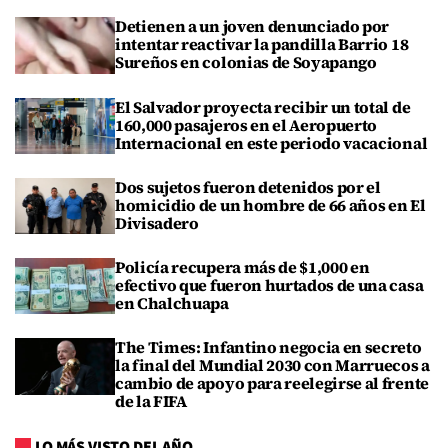
Detienen a un joven denunciado por
intentar reactivar la pandilla Barrio 18
Sureños en colonias de Soyapango
El Salvador proyecta recibir un total de
160,000 pasajeros en el Aeropuerto
Internacional en este periodo vacacional
Dos sujetos fueron detenidos por el
homicidio de un hombre de 66 años en El
Divisadero
Policía recupera más de $1,000 en
efectivo que fueron hurtados de una casa
en Chalchuapa
The Times: Infantino negocia en secreto
la final del Mundial 2030 con Marruecos a
cambio de apoyo para reelegirse al frente
de la FIFA
LO MÁS VISTO DEL AÑO