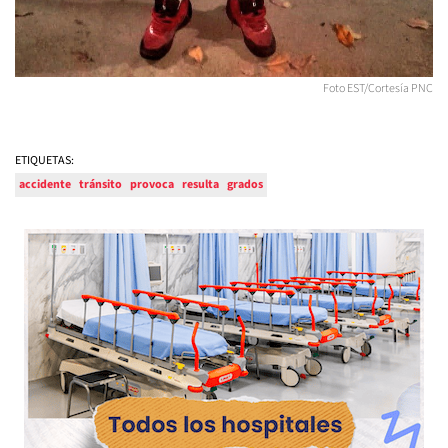
Foto EST/Cortesía PNC
ETIQUETAS:
accidente
tránsito
provoca
resulta
grados