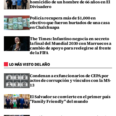
homicidio de un hombre de 66 años en El
Divisadero
Policía recupera más de $1,000 en
efectivo que fueron hurtados de una casa
en Chalchuapa
The Times: Infantino negocia en secreto
la final del Mundial 2030 con Marruecos a
cambio de apoyo para reelegirse al frente
de la FIFA
LO MÁS VISTO DEL AÑO
Condenan a exfuncionarios de CEPA por
actos de corrupción y vínculos con la MS-
13
El Salvador se convierte en el primer país
"Family Friendly" del mundo