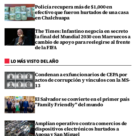
Policía recupera más de $1,000 en
efectivo que fueron hurtados de una casa
en Chalchuapa
The Times: Infantino negocia en secreto
la final del Mundial 2030 con Marruecos a
cambio de apoyo para reelegirse al frente
de la FIFA
LO MÁS VISTO DEL AÑO
Condenan a exfuncionarios de CEPA por
actos de corrupción y vínculos con la MS-
13
El Salvador se convierte en el primer país
"Family Friendly" del mundo
Amplían operativo contra comercios de
dispositivos electrónicos hurtados a
Apopa y San Miguel