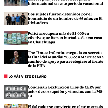
Internacional en este periodo vacacional
Dos sujetos fueron detenidos por el
homicidio de un hombre de 66 años en El
Divisadero
Policía recupera más de $1,000 en
efectivo que fueron hurtados de una casa
en Chalchuapa
The Times: Infantino negocia en secreto
la final del Mundial 2030 con Marruecos a
cambio de apoyo para reelegirse al frente
de la FIFA
LO MÁS VISTO DEL AÑO
Condenan a exfuncionarios de CEPA por
actos de corrupción y vínculos con la MS-
13
El Salvador se convierte en el primer país