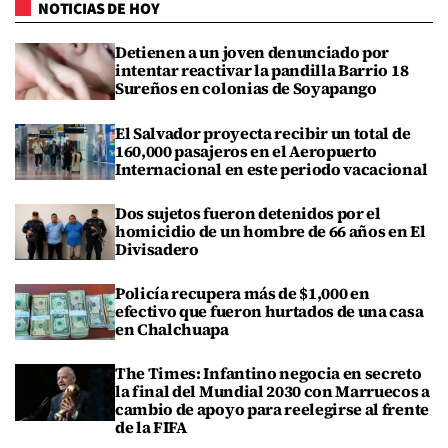
NOTICIAS DE HOY
Detienen a un joven denunciado por
intentar reactivar la pandilla Barrio 18
Sureños en colonias de Soyapango
El Salvador proyecta recibir un total de
160,000 pasajeros en el Aeropuerto
Internacional en este periodo vacacional
Dos sujetos fueron detenidos por el
homicidio de un hombre de 66 años en El
Divisadero
Policía recupera más de $1,000 en
efectivo que fueron hurtados de una casa
en Chalchuapa
The Times: Infantino negocia en secreto
la final del Mundial 2030 con Marruecos a
cambio de apoyo para reelegirse al frente
de la FIFA