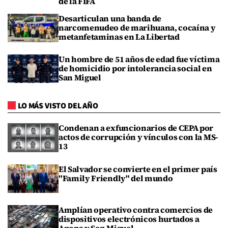
de la FIFA
Desarticulan una banda de
narcomenudeo de marihuana, cocaína y
metanfetaminas en La Libertad
Un hombre de 51 años de edad fue víctima
de homicidio por intolerancia social en
San Miguel
LO MÁS VISTO DEL AÑO
Condenan a exfuncionarios de CEPA por
actos de corrupción y vínculos con la MS-
13
El Salvador se convierte en el primer país
"Family Friendly" del mundo
Amplían operativo contra comercios de
dispositivos electrónicos hurtados a
Apopa y San Miguel