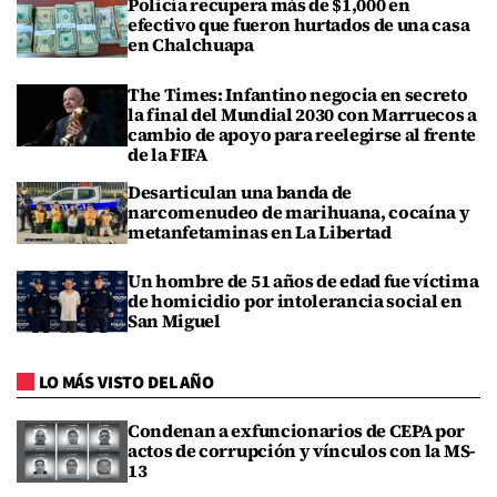
Policía recupera más de $1,000 en
efectivo que fueron hurtados de una casa
en Chalchuapa
The Times: Infantino negocia en secreto
la final del Mundial 2030 con Marruecos a
cambio de apoyo para reelegirse al frente
de la FIFA
Desarticulan una banda de
narcomenudeo de marihuana, cocaína y
metanfetaminas en La Libertad
Un hombre de 51 años de edad fue víctima
de homicidio por intolerancia social en
San Miguel
LO MÁS VISTO DEL AÑO
Condenan a exfuncionarios de CEPA por
actos de corrupción y vínculos con la MS-
13