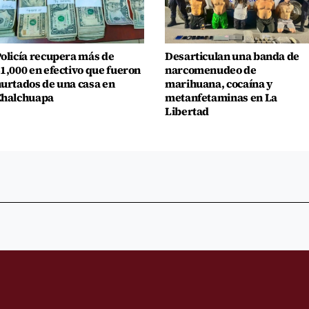
olicía recupera más de
Desarticulan una banda de
1,000 en efectivo que fueron
narcomenudeo de
urtados de una casa en
marihuana, cocaína y
Chalchuapa
metanfetaminas en La
Libertad