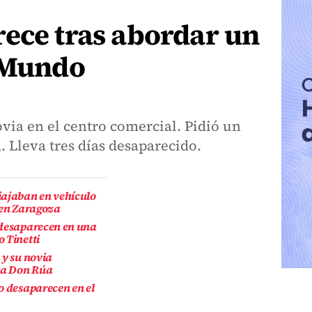
ece tras abordar un
a Mundo
via en el centro comercial. Pidió un
a. Lleva tres días desaparecido.
ajaban en vehículo
 en Zaragoza
 desaparecen en una
 Tinetti
 y su novia
sia Don Rúa
o desaparecen en el