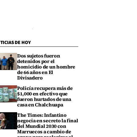
TICIAS DE HOY
Dos sujetos fueron
detenidos por el
homicidio de un hombre
de 66 años en El
Divisadero
Policía recupera más de
$1,000 en efectivo que
fueron hurtados de una
casa en Chalchuapa
The Times: Infantino
negocia en secreto la final
del Mundial 2030 con
Marruecos a cambio de