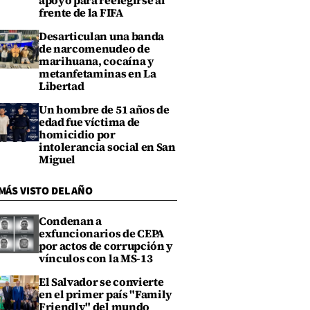
apoyo para reelegirse al
frente de la FIFA
Desarticulan una banda
de narcomenudeo de
marihuana, cocaína y
metanfetaminas en La
Libertad
Un hombre de 51 años de
edad fue víctima de
homicidio por
intolerancia social en San
Miguel
MÁS VISTO DEL AÑO
Condenan a
exfuncionarios de CEPA
por actos de corrupción y
vínculos con la MS-13
El Salvador se convierte
en el primer país "Family
Friendly" del mundo