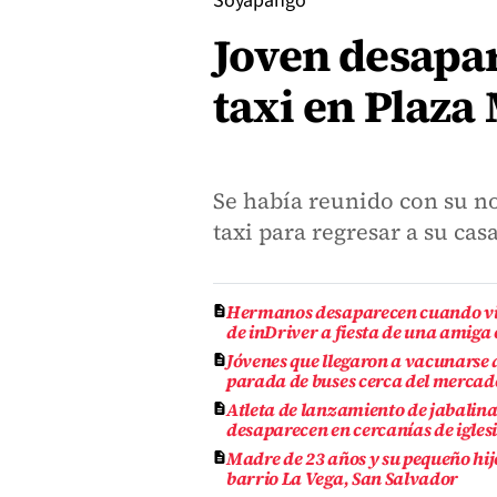
Soyapango
Joven desapar
taxi en Plaz
Se había reunido con su no
taxi para regresar a su cas
Hermanos desaparecen cuando vi
de inDriver a fiesta de una amiga
Jóvenes que llegaron a vacunarse
parada de buses cerca del mercado
Atleta de lanzamiento de jabalina
desaparecen en cercanías de igle
Madre de 23 años y su pequeño hij
barrio La Vega, San Salvador