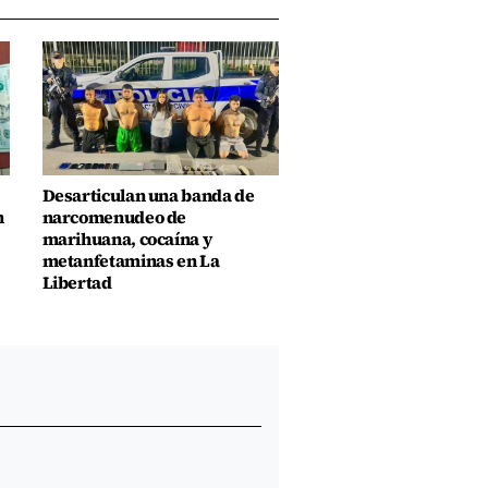
Desarticulan una banda de
n
narcomenudeo de
marihuana, cocaína y
metanfetaminas en La
Libertad