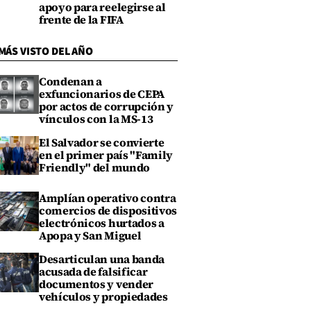
apoyo para reelegirse al
frente de la FIFA
MÁS VISTO DEL AÑO
Condenan a
exfuncionarios de CEPA
por actos de corrupción y
vínculos con la MS-13
El Salvador se convierte
en el primer país "Family
Friendly" del mundo
Amplían operativo contra
comercios de dispositivos
electrónicos hurtados a
Apopa y San Miguel
Desarticulan una banda
acusada de falsificar
documentos y vender
vehículos y propiedades