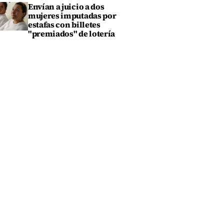
Envían a juicio a dos
mujeres imputadas por
estafas con billetes
"premiados" de lotería