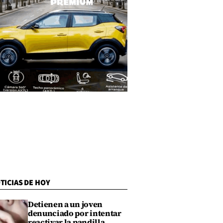
TICIAS DE HOY
Detienen a un joven
denunciado por intentar
reactivar la pandilla