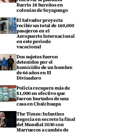
Barrio 18 Sureños en
colonias de Soyapango
El Salvador proyecta
recibir un total de 160,000
pasajeros en el
Aeropuerto Internacional
en este periodo
vacacional
Dos sujetos fueron
detenidos por el
homicidio de un hombre
de 66 años en El
Divisadero
Policía recupera más de
$1,000 en efectivo que
fueron hurtados de una
casa en Chalchuapa
The Times: Infantino
negocia en secreto la final
del Mundial 2030 con
Marruecos a cambio de