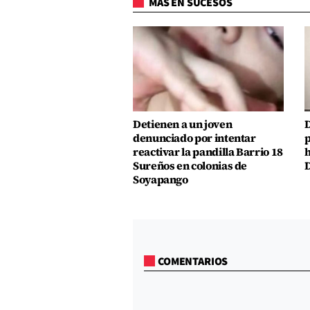
MÁS EN SUCESOS
Detienen a un joven
D
denunciado por intentar
p
reactivar la pandilla Barrio 18
h
Sureños en colonias de
D
Soyapango
COMENTARIOS