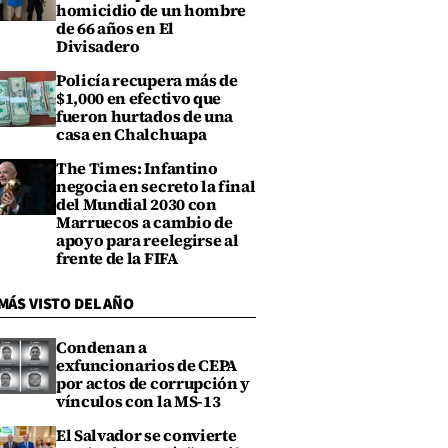
homicidio de un hombre
de 66 años en El
Divisadero
Policía recupera más de
$1,000 en efectivo que
fueron hurtados de una
casa en Chalchuapa
The Times: Infantino
negocia en secreto la final
del Mundial 2030 con
Marruecos a cambio de
apoyo para reelegirse al
frente de la FIFA
MÁS VISTO DEL AÑO
Condenan a
exfuncionarios de CEPA
por actos de corrupción y
vínculos con la MS-13
El Salvador se convierte