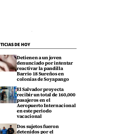
TICIAS DE HOY
Detienen a un joven
denunciado por intentar
reactivar la pandilla
Barrio 18 Sureños en
colonias de Soyapango
El Salvador proyecta
recibir un total de 160,000
pasajeros en el
Aeropuerto Internacional
en este periodo
vacacional
Dos sujetos fueron
detenidos por el