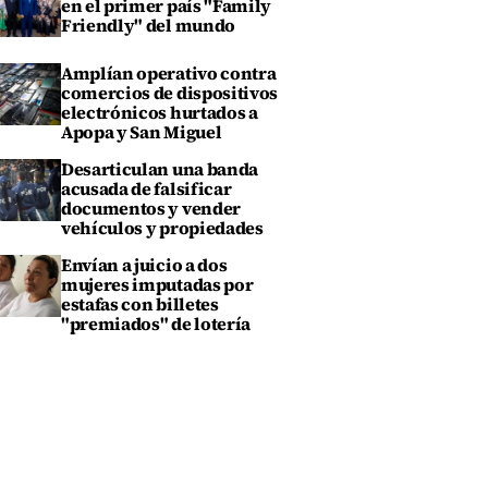
en el primer país "Family
Friendly" del mundo
Amplían operativo contra
comercios de dispositivos
electrónicos hurtados a
Apopa y San Miguel
Desarticulan una banda
acusada de falsificar
documentos y vender
vehículos y propiedades
Envían a juicio a dos
mujeres imputadas por
estafas con billetes
"premiados" de lotería