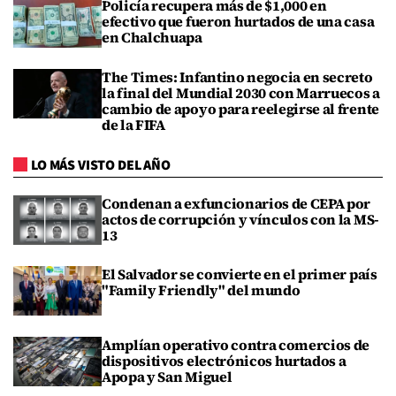
Policía recupera más de $1,000 en
efectivo que fueron hurtados de una casa
en Chalchuapa
The Times: Infantino negocia en secreto
la final del Mundial 2030 con Marruecos a
cambio de apoyo para reelegirse al frente
de la FIFA
LO MÁS VISTO DEL AÑO
Condenan a exfuncionarios de CEPA por
actos de corrupción y vínculos con la MS-
13
El Salvador se convierte en el primer país
"Family Friendly" del mundo
Amplían operativo contra comercios de
dispositivos electrónicos hurtados a
Apopa y San Miguel