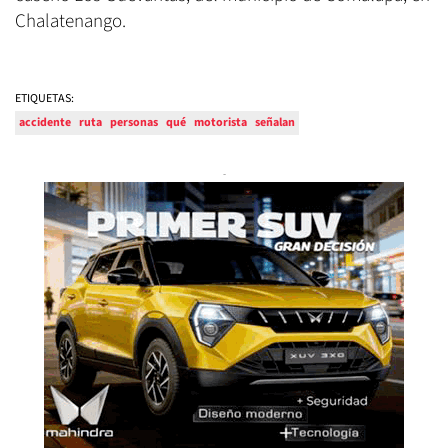
Chalatenango.
ETIQUETAS:
accidente
ruta
personas
qué
motorista
señalan