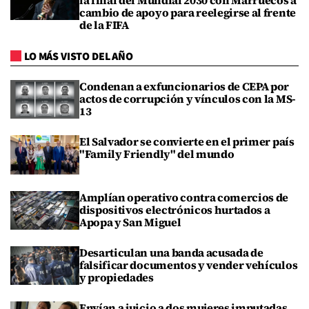
la final del Mundial 2030 con Marruecos a
cambio de apoyo para reelegirse al frente
de la FIFA
LO MÁS VISTO DEL AÑO
Condenan a exfuncionarios de CEPA por
actos de corrupción y vínculos con la MS-
13
El Salvador se convierte en el primer país
"Family Friendly" del mundo
Amplían operativo contra comercios de
dispositivos electrónicos hurtados a
Apopa y San Miguel
Desarticulan una banda acusada de
falsificar documentos y vender vehículos
y propiedades
Envían a juicio a dos mujeres imputadas