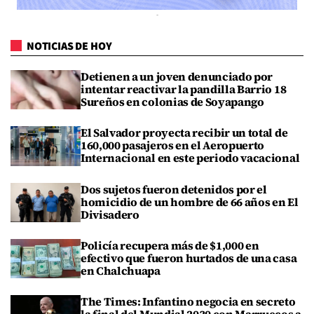
NOTICIAS DE HOY
Detienen a un joven denunciado por
intentar reactivar la pandilla Barrio 18
Sureños en colonias de Soyapango
El Salvador proyecta recibir un total de
160,000 pasajeros en el Aeropuerto
Internacional en este periodo vacacional
Dos sujetos fueron detenidos por el
homicidio de un hombre de 66 años en El
Divisadero
Policía recupera más de $1,000 en
efectivo que fueron hurtados de una casa
en Chalchuapa
The Times: Infantino negocia en secreto