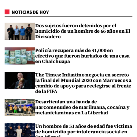
NOTICIAS DE HOY
Dos sujetos fueron detenidos por el
homicidio de un hombre de 66 años en El
Divisadero
Policía recupera más de $1,000 en
efectivo que fueron hurtados de una casa
en Chalchuapa
The Times: Infantino negocia en secreto
la final del Mundial 2030 con Marruecos a
cambio de apoyo para reelegirse al frente
de la FIFA
Desarticulan una banda de
narcomenudeo de marihuana, cocaína y
metanfetaminas en La Libertad
Un hombre de 51 años de edad fue víctima
de homicidio por intolerancia social en