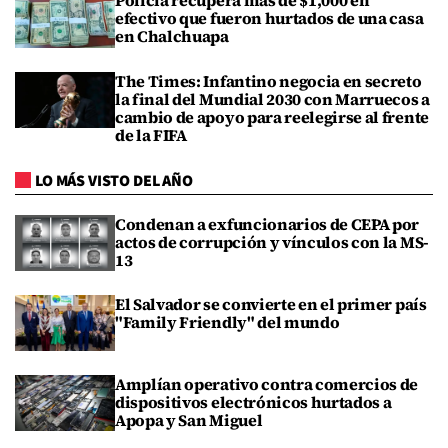
Policía recupera más de $1,000 en
efectivo que fueron hurtados de una casa
en Chalchuapa
The Times: Infantino negocia en secreto
la final del Mundial 2030 con Marruecos a
cambio de apoyo para reelegirse al frente
de la FIFA
LO MÁS VISTO DEL AÑO
Condenan a exfuncionarios de CEPA por
actos de corrupción y vínculos con la MS-
13
El Salvador se convierte en el primer país
"Family Friendly" del mundo
Amplían operativo contra comercios de
dispositivos electrónicos hurtados a
Apopa y San Miguel