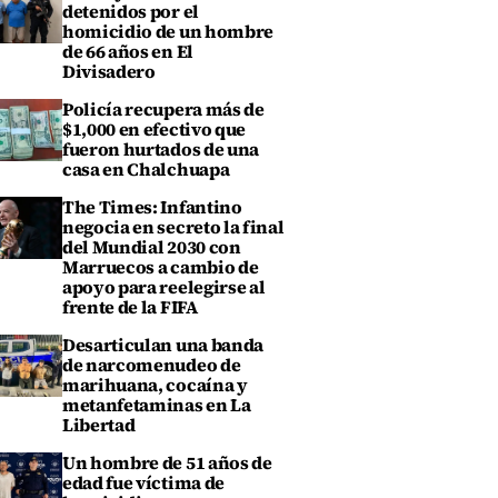
detenidos por el
homicidio de un hombre
de 66 años en El
Divisadero
Policía recupera más de
$1,000 en efectivo que
fueron hurtados de una
casa en Chalchuapa
The Times: Infantino
negocia en secreto la final
del Mundial 2030 con
Marruecos a cambio de
apoyo para reelegirse al
frente de la FIFA
Desarticulan una banda
de narcomenudeo de
marihuana, cocaína y
metanfetaminas en La
Libertad
Un hombre de 51 años de
edad fue víctima de