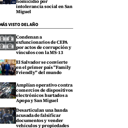
homicidio por
intolerancia social en San
Miguel
MÁS VISTO DEL AÑO
Condenan a
exfuncionarios de CEPA
por actos de corrupción y
vínculos con la MS-13
El Salvador se convierte
en el primer país "Family
Friendly" del mundo
Amplían operativo contra
comercios de dispositivos
electrónicos hurtados a
Apopa y San Miguel
Desarticulan una banda
acusada de falsificar
documentos y vender
vehículos y propiedades