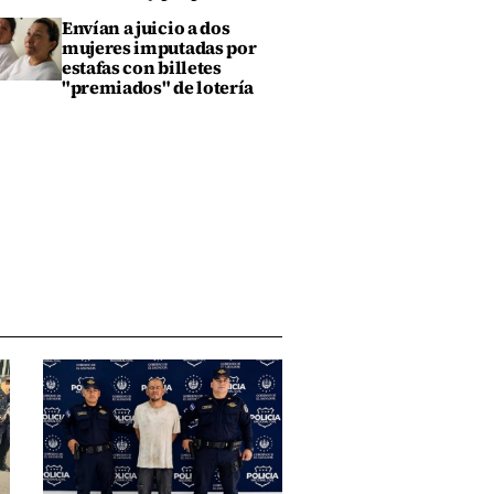
Envían a juicio a dos
mujeres imputadas por
estafas con billetes
"premiados" de lotería