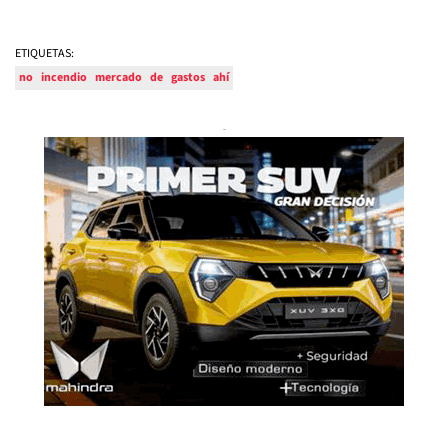
ETIQUETAS:
no
incendio
mercado
de
gastos
ahí