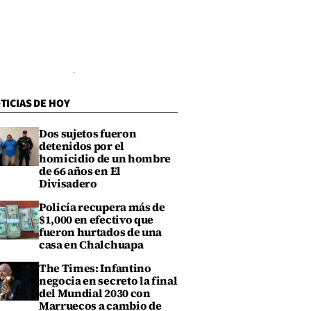
TICIAS DE HOY
Dos sujetos fueron
detenidos por el
homicidio de un hombre
de 66 años en El
Divisadero
Policía recupera más de
$1,000 en efectivo que
fueron hurtados de una
casa en Chalchuapa
The Times: Infantino
negocia en secreto la final
del Mundial 2030 con
Marruecos a cambio de