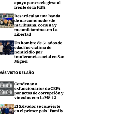
apoyo para reelegirse al
frente de la FIFA
Desarticulan una banda
de narcomenudeo de
marihuana, cocaína y
metanfetaminas en La
Libertad
Un hombre de 51 años de
edad fue víctima de
homicidio por
intolerancia social en San
Miguel
MÁS VISTO DEL AÑO
Condenan a
exfuncionarios de CEPA
por actos de corrupción y
vínculos con la MS-13
El Salvador se convierte
en el primer país "Family