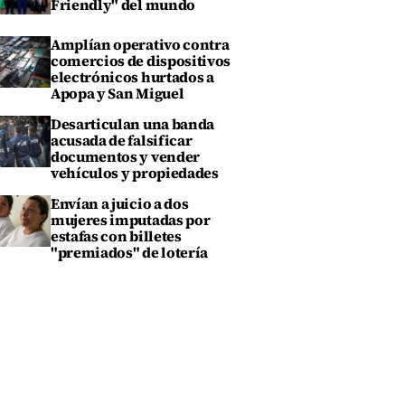
Friendly" del mundo
Amplían operativo contra
comercios de dispositivos
electrónicos hurtados a
Apopa y San Miguel
Desarticulan una banda
acusada de falsificar
documentos y vender
vehículos y propiedades
Envían a juicio a dos
mujeres imputadas por
estafas con billetes
"premiados" de lotería