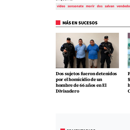
video
sonsonate
morir
dos
salvan
vendedo
MÁS EN SUCESOS
Dos sujetos fueron detenidos
P
por el homicidio de un
$
hombre de 66 años en El
h
Divisadero