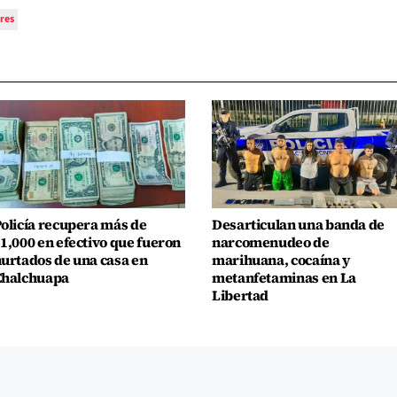
res
olicía recupera más de
Desarticulan una banda de
1,000 en efectivo que fueron
narcomenudeo de
urtados de una casa en
marihuana, cocaína y
Chalchuapa
metanfetaminas en La
Libertad