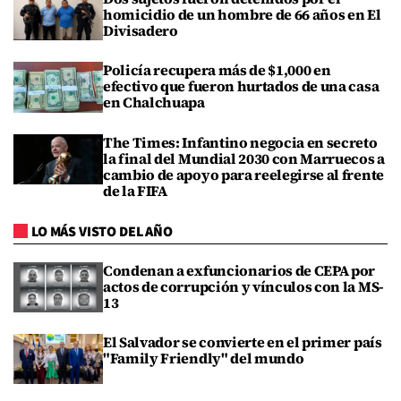
homicidio de un hombre de 66 años en El
Divisadero
Policía recupera más de $1,000 en
efectivo que fueron hurtados de una casa
en Chalchuapa
The Times: Infantino negocia en secreto
la final del Mundial 2030 con Marruecos a
cambio de apoyo para reelegirse al frente
de la FIFA
LO MÁS VISTO DEL AÑO
Condenan a exfuncionarios de CEPA por
actos de corrupción y vínculos con la MS-
13
El Salvador se convierte en el primer país
"Family Friendly" del mundo