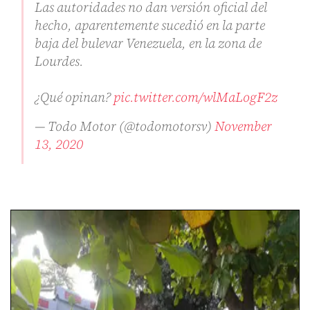
Las autoridades no dan versión oficial del
hecho, aparentemente sucedió en la parte
baja del bulevar Venezuela, en la zona de
Lourdes.
¿Qué opinan?
pic.twitter.com/wlMaLogF2z
— Todo Motor (@todomotorsv)
November
13, 2020