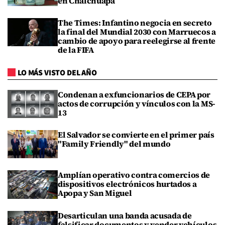
en Chalchuapa
The Times: Infantino negocia en secreto
la final del Mundial 2030 con Marruecos a
cambio de apoyo para reelegirse al frente
de la FIFA
LO MÁS VISTO DEL AÑO
Condenan a exfuncionarios de CEPA por
actos de corrupción y vínculos con la MS-
13
El Salvador se convierte en el primer país
"Family Friendly" del mundo
Amplían operativo contra comercios de
dispositivos electrónicos hurtados a
Apopa y San Miguel
Desarticulan una banda acusada de
falsificar documentos y vender vehículos