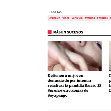
ETIQUETAS:
jerusalén
video
vehículo
avenida
después
MÁS EN SUCESOS
Detienen a un joven
D
denunciado por intentar
p
reactivar la pandilla Barrio 18
h
Sureños en colonias de
D
Soyapango