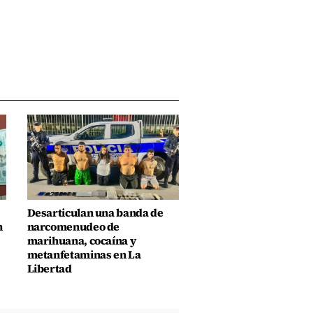
Desarticulan una banda de
n
narcomenudeo de
marihuana, cocaína y
metanfetaminas en La
Libertad