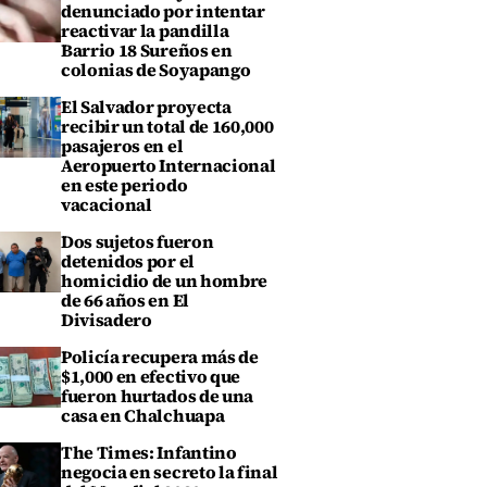
denunciado por intentar
reactivar la pandilla
Barrio 18 Sureños en
colonias de Soyapango
El Salvador proyecta
recibir un total de 160,000
pasajeros en el
Aeropuerto Internacional
en este periodo
vacacional
Dos sujetos fueron
detenidos por el
homicidio de un hombre
de 66 años en El
Divisadero
Policía recupera más de
$1,000 en efectivo que
fueron hurtados de una
casa en Chalchuapa
The Times: Infantino
negocia en secreto la final