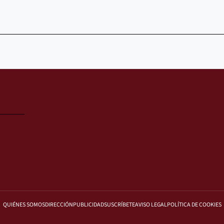
QUIÉNES SOMOS
DIRECCIÓN
PUBLICIDAD
SUSCRÍBETE
AVISO LEGAL
POLÍTICA DE COOKIES