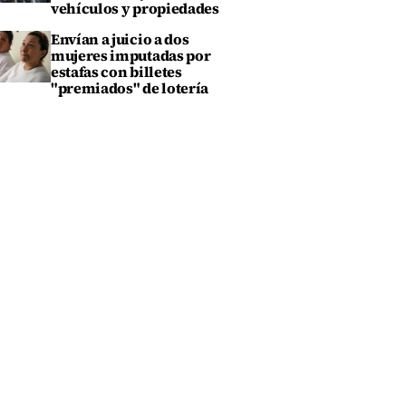
vehículos y propiedades
Envían a juicio a dos
mujeres imputadas por
estafas con billetes
"premiados" de lotería