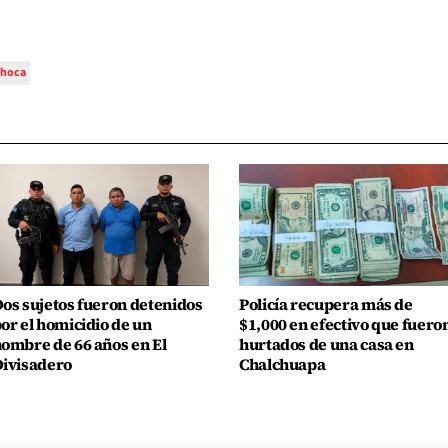
choca
os sujetos fueron detenidos
Policía recupera más de
or el homicidio de un
$1,000 en efectivo que fuero
ombre de 66 años en El
hurtados de una casa en
ivisadero
Chalchuapa