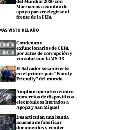
del Mundial 2030 con
Marruecos a cambio de
apoyo para reelegirse al
frente de la FIFA
MÁS VISTO DEL AÑO
Condenan a
exfuncionarios de CEPA
por actos de corrupción y
vínculos con la MS-13
El Salvador se convierte
en el primer país "Family
Friendly" del mundo
Amplían operativo contra
comercios de dispositivos
electrónicos hurtados a
Apopa y San Miguel
Desarticulan una banda
acusada de falsificar
documentos y vender