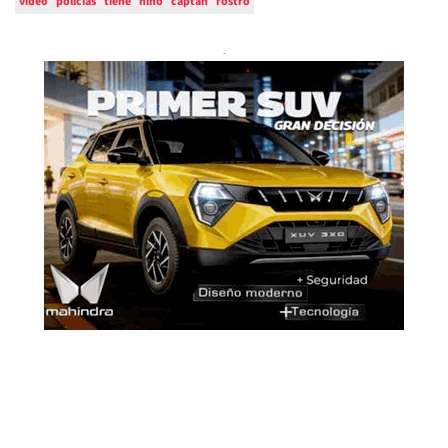
video
policías
tiene
niño
captan
rostro