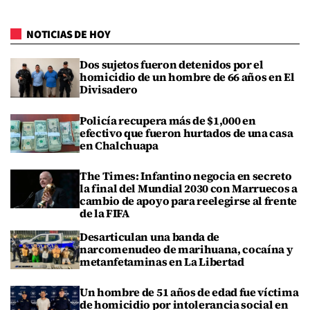
NOTICIAS DE HOY
Dos sujetos fueron detenidos por el
homicidio de un hombre de 66 años en El
Divisadero
Policía recupera más de $1,000 en
efectivo que fueron hurtados de una casa
en Chalchuapa
The Times: Infantino negocia en secreto
la final del Mundial 2030 con Marruecos a
cambio de apoyo para reelegirse al frente
de la FIFA
Desarticulan una banda de
narcomenudeo de marihuana, cocaína y
metanfetaminas en La Libertad
Un hombre de 51 años de edad fue víctima
de homicidio por intolerancia social en