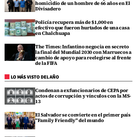
homicidio de un hombre de 66 años en El
Divisadero
Policía recupera más de $1,000 en
efectivo que fueron hurtados de una casa
en Chalchuapa
The Times: Infantino negocia en secreto
la final del Mundial 2030 con Marruecos a
cambio de apoyo para reelegirse al frente
de la FIFA
LO MÁS VISTO DEL AÑO
Condenan a exfuncionarios de CEPA por
actos de corrupción y vínculos con la MS-
13
El Salvador se convierte en el primer país
"Family Friendly" del mundo