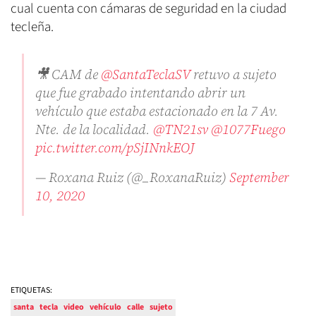
cual cuenta con cámaras de seguridad en la ciudad
tecleña.
🎥 CAM de
@SantaTeclaSV
retuvo a sujeto
que fue grabado intentando abrir un
vehículo que estaba estacionado en la 7 Av.
Nte. de la localidad.
@TN21sv
@1077Fuego
pic.twitter.com/pSjINnkEOJ
— Roxana Ruiz (@_RoxanaRuiz)
September
10, 2020
ETIQUETAS:
santa
tecla
video
vehículo
calle
sujeto