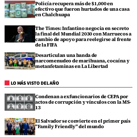
Policía recupera más de $1,000 en
efectivo que fueron hurtados de una casa
en Chalchuapa
The Times: Infantino negocia en secreto
la final del Mundial 2030 con Marruecos a
cambio de apoyo para reelegirse al frente
de la FIFA
Desarticulan una banda de
narcomenudeo de marihuana, cocaína y
metanfetaminas en La Libertad
LO MÁS VISTO DEL AÑO
Condenan a exfuncionarios de CEPA por
actos de corrupción y vínculos con la MS-
13
El Salvador se convierte en el primer país
"Family Friendly" del mundo