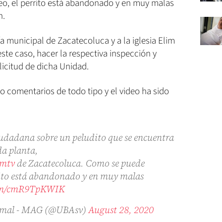
eo, el perrito está abandonado y en muy malas
n.
 municipal de Zacatecoluca y a la iglesia Elim
te caso, hacer la respectiva inspección y
olicitud de dicha Unidad.
do comentarios de todo tipo y el video ha sido
udadana sobre un peludito que se encuentra
da planta,
imtv
de Zacatecoluca. Como se puede
rrito está abandonado y en muy malas
com/cmR9TpKWIK
nimal - MAG (@UBAsv)
August 28, 2020