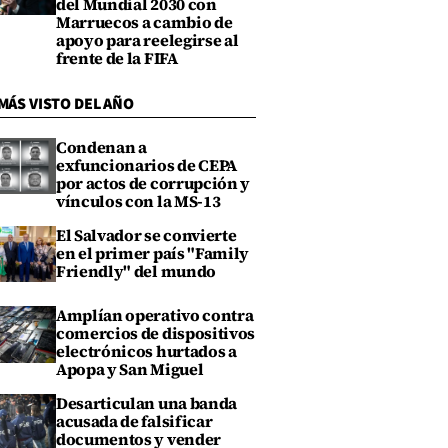
del Mundial 2030 con
Marruecos a cambio de
apoyo para reelegirse al
frente de la FIFA
MÁS VISTO DEL AÑO
Condenan a
exfuncionarios de CEPA
por actos de corrupción y
vínculos con la MS-13
El Salvador se convierte
en el primer país "Family
Friendly" del mundo
Amplían operativo contra
comercios de dispositivos
electrónicos hurtados a
Apopa y San Miguel
Desarticulan una banda
acusada de falsificar
documentos y vender