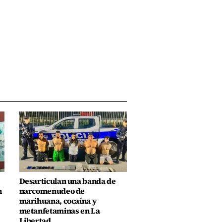
Desarticulan una banda de
n
narcomenudeo de
marihuana, cocaína y
metanfetaminas en La
Libertad