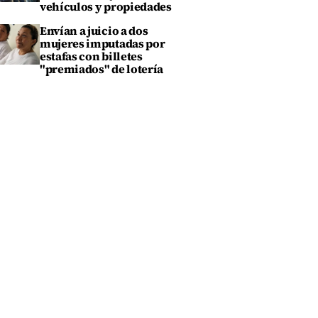
vehículos y propiedades
Envían a juicio a dos
mujeres imputadas por
estafas con billetes
"premiados" de lotería