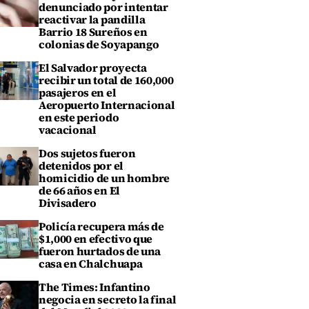
denunciado por intentar
reactivar la pandilla
Barrio 18 Sureños en
colonias de Soyapango
El Salvador proyecta
recibir un total de 160,000
pasajeros en el
Aeropuerto Internacional
en este periodo
vacacional
Dos sujetos fueron
detenidos por el
homicidio de un hombre
de 66 años en El
Divisadero
Policía recupera más de
$1,000 en efectivo que
fueron hurtados de una
casa en Chalchuapa
The Times: Infantino
negocia en secreto la final