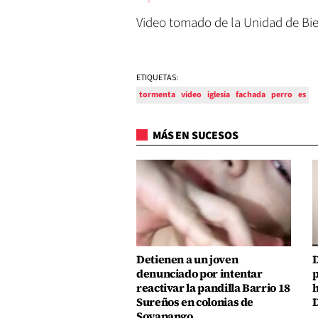
Video tomado de la Unidad de Bi
ETIQUETAS:
tormenta
video
iglesia
fachada
perro
es
MÁS EN SUCESOS
Detienen a un joven
D
denunciado por intentar
p
reactivar la pandilla Barrio 18
h
Sureños en colonias de
D
Soyapango