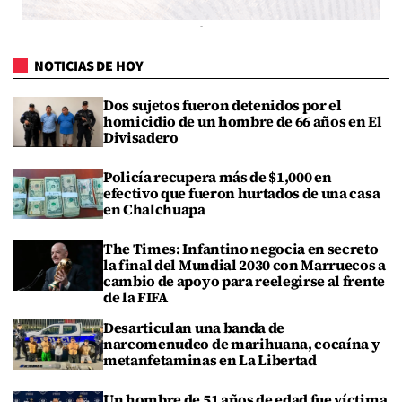
NOTICIAS DE HOY
Dos sujetos fueron detenidos por el
homicidio de un hombre de 66 años en El
Divisadero
Policía recupera más de $1,000 en
efectivo que fueron hurtados de una casa
en Chalchuapa
The Times: Infantino negocia en secreto
la final del Mundial 2030 con Marruecos a
cambio de apoyo para reelegirse al frente
de la FIFA
Desarticulan una banda de
narcomenudeo de marihuana, cocaína y
metanfetaminas en La Libertad
Un hombre de 51 años de edad fue víctima