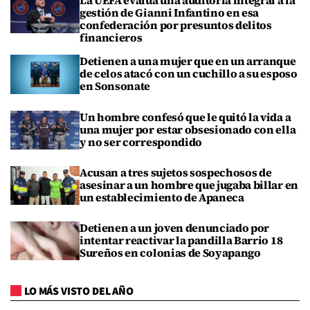
La UEFA evalúa una auditoría integral a la
gestión de Gianni Infantino en esa
confederación por presuntos delitos
financieros
Detienen a una mujer que en un arranque
de celos atacó con un cuchillo a su esposo
en Sonsonate
Un hombre confesó que le quitó la vida a
una mujer por estar obsesionado con ella
y no ser correspondido
Acusan a tres sujetos sospechosos de
asesinar a un hombre que jugaba billar en
un establecimiento de Apaneca
Detienen a un joven denunciado por
intentar reactivar la pandilla Barrio 18
Sureños en colonias de Soyapango
LO MÁS VISTO DEL AÑO