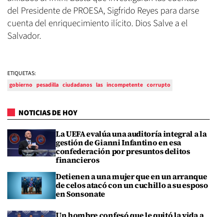
del Presidente de PROESA, Sigfrido Reyes para darse
cuenta del enriquecimiento ilícito. Dios Salve a el
Salvador.
ETIQUETAS:
gobierno
pesadilla
ciudadanos
las
incompetente
corrupto
NOTICIAS DE HOY
La UEFA evalúa una auditoría integral a la
gestión de Gianni Infantino en esa
confederación por presuntos delitos
financieros
Detienen a una mujer que en un arranque
de celos atacó con un cuchillo a su esposo
en Sonsonate
Un hombre confesó que le quitó la vida a