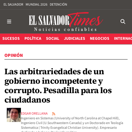
EL SALVADOR
MUNDIAL 2026
DETENCIÓN
SUCESOS
POLÍTICA
SOCIAL
JUDICIALES
NEGOCIOS
INTERNA
OPINIÓN
Las arbitrariedades de un
gobierno incompetente y
corrupto. Pesadilla para los
ciudadanos
EDGAR ORELLANA
Ingeniero en Sistemas (University of North Carolina at Chapel Hill),
Ingeniero Civil (U.Southwestern Canada) y un Doctorado en Teología
Sistematica ( Trinity Evangelical Christian University). Empresario