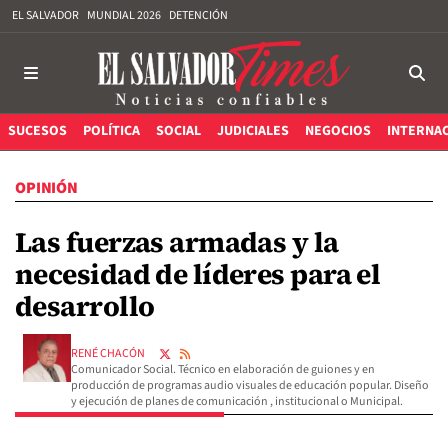
EL SALVADOR
MUNDIAL 2026
DETENCIÓN
SUCESOS
POLÍTICA
SOCIAL
JUDICIALES
NEGOCIOS
INTERNA
OPINIÓN
Las fuerzas armadas y la
necesidad de líderes para el
desarrollo
RENÉ CHACÓN
Comunicador Social. Técnico en elaboración de guiones y en
producción de programas audio visuales de educación popular. Diseño
y ejecución de planes de comunicación , institucional o Municipal.