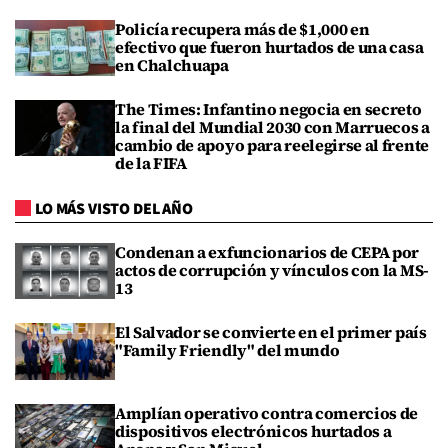
Policía recupera más de $1,000 en
efectivo que fueron hurtados de una casa
en Chalchuapa
The Times: Infantino negocia en secreto
la final del Mundial 2030 con Marruecos a
cambio de apoyo para reelegirse al frente
de la FIFA
LO MÁS VISTO DEL AÑO
Condenan a exfuncionarios de CEPA por
actos de corrupción y vínculos con la MS-
13
El Salvador se convierte en el primer país
"Family Friendly" del mundo
Amplían operativo contra comercios de
dispositivos electrónicos hurtados a