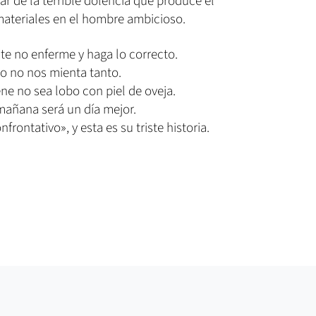
r de la terrible dolencia que produce el
 materiales en el hombre ambicioso.
te no enferme y haga lo correcto.
o no nos mienta tanto.
ne no sea lobo con piel de oveja.
mañana será un día mejor.
frontativo», y esta es su triste historia.