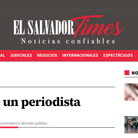
IAL
JUDICIALES
NEGOCIOS
INTERNACIONALES
ESPECTÁCULOS
NO
e un periodista
itura moderna. Servidor público.