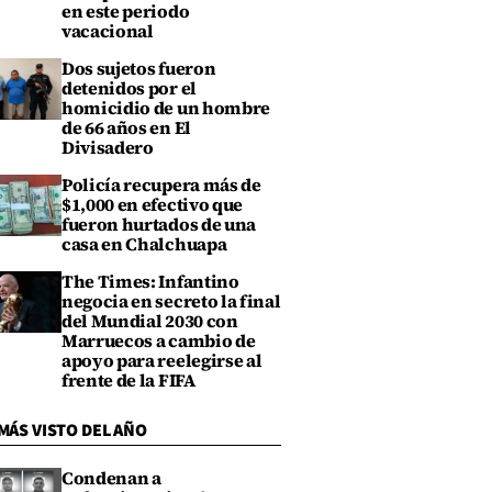
en este periodo
vacacional
Dos sujetos fueron
detenidos por el
homicidio de un hombre
de 66 años en El
Divisadero
Policía recupera más de
$1,000 en efectivo que
fueron hurtados de una
casa en Chalchuapa
The Times: Infantino
negocia en secreto la final
del Mundial 2030 con
Marruecos a cambio de
apoyo para reelegirse al
frente de la FIFA
MÁS VISTO DEL AÑO
Condenan a