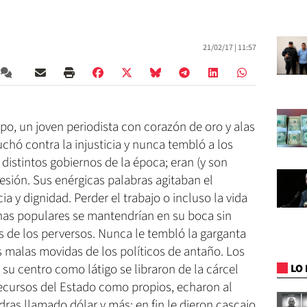
21/02/17 |
11:57
o, un joven periodista con corazón de oro y alas
uchó contra la injusticia y nunca tembló a los
distintos gobiernos de la época; eran (y son
esión. Sus enérgicas palabras agitaban el
ia y dignidad. Perder el trabajo o incluso la vida
chas populares se mantendrían en su boca sin
s de los perversos. Nunca le tembló la garganta
s malas movidas de los políticos de antaño. Los
su centro como látigo se libraron de la cárcel
LO 
recursos del Estado como propios, echaron al
ras llamado dólar y más; en fin le dieron cascajo