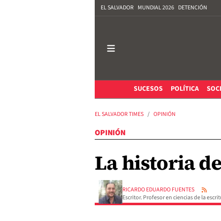
EL SALVADOR
MUNDIAL 2026
DETENCIÓN
SUCESOS
POLÍTICA
SOC
EL SALVADOR TIMES
OPINIÓN
OPINIÓN
La historia d
RICARDO EDUARDO FUENTES
Escritor. Profesor en ciencias de la escr