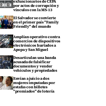
exfuncionarios de CEPA
por actos de corrupción y
vínculos con la MS-13
El Salvador se convierte
en el primer país "Family
Friendly" del mundo
Amplían operativo contra
comercios de dispositivos
electrónicos hurtados a
Apopa y San Miguel
Desarticulan una banda
acusada de falsificar
documentos y vender
vehículos y propiedades
Envían a juicio a dos
mujeres imputadas por
estafas con billetes
"premiados" de lotería