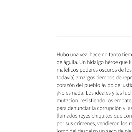
Hubo una vez, hace no tanto tiemp
de águila. Un hidalgo héroe que l
maléficos poderes oscuros de los 
todavía) amargos tiempos de repr
corazón del pueblo ávido de justic
¡No es nada! Los ideales y las lu
mutación, resistiendo los embate
para denunciar la corrupción y la
llamados reyes chiquitos que con 
por sus crímenes, vendieron los 
lomo del descalzo un saco de pied