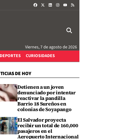
FACEBOOK
X
LINKEDIN
INSTAGRAM
RSS
YOUTUBE
Viernes, 7 de agosto de 2026
DEPORTES
CURIOSIDADES
TICIAS DE HOY
Detienen a un joven
denunciado por intentar
reactivar la pandilla
Barrio 18 Sureños en
colonias de Soyapango
El Salvador proyecta
recibir un total de 160,000
pasajeros en el
Aeropuerto Internacional