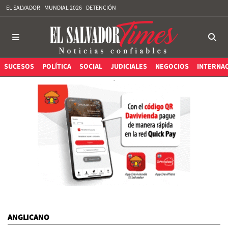
EL SALVADOR
MUNDIAL 2026
DETENCIÓN
SUCESOS
POLÍTICA
SOCIAL
JUDICIALES
NEGOCIOS
INTERNA
ANGLICANO