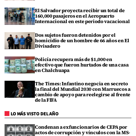
El Salvador proyecta recibir un total de
160,000 pasajeros en el Aeropuerto
Internacional en este periodo vacacional
Dos sujetos fueron detenidos por el
homicidio de un hombre de 66 años en El
Divisadero
Policía recupera más de $1,000 en
efectivo que fueron hurtados de una casa
en Chalchuapa
The Times: Infantino negocia en secreto
la final del Mundial 2030 con Marruecos a
cambio de apoyo para reelegirse al frente
de la FIFA
LO MÁS VISTO DEL AÑO
Condenan a exfuncionarios de CEPA por
actos de corrupción y vínculos con la MS-