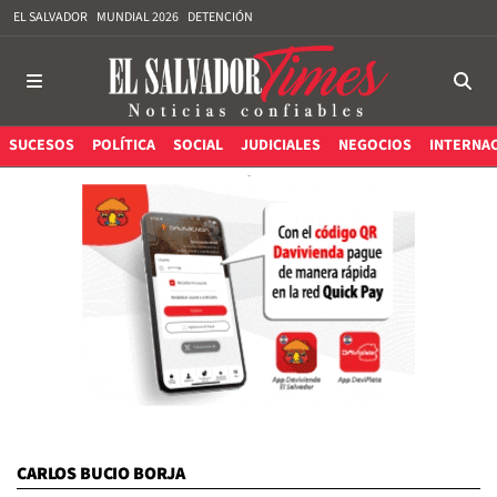
EL SALVADOR
MUNDIAL 2026
DETENCIÓN
SUCESOS
POLÍTICA
SOCIAL
JUDICIALES
NEGOCIOS
INTERNA
CARLOS BUCIO BORJA