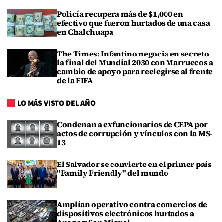
Policía recupera más de $1,000 en
efectivo que fueron hurtados de una casa
en Chalchuapa
The Times: Infantino negocia en secreto
la final del Mundial 2030 con Marruecos a
cambio de apoyo para reelegirse al frente
de la FIFA
LO MÁS VISTO DEL AÑO
Condenan a exfuncionarios de CEPA por
actos de corrupción y vínculos con la MS-
13
El Salvador se convierte en el primer país
"Family Friendly" del mundo
Amplían operativo contra comercios de
dispositivos electrónicos hurtados a
Apopa y San Miguel