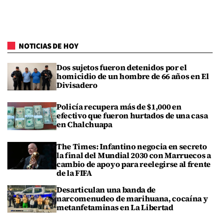
NOTICIAS DE HOY
Dos sujetos fueron detenidos por el
homicidio de un hombre de 66 años en El
Divisadero
Policía recupera más de $1,000 en
efectivo que fueron hurtados de una casa
en Chalchuapa
The Times: Infantino negocia en secreto
la final del Mundial 2030 con Marruecos a
cambio de apoyo para reelegirse al frente
de la FIFA
Desarticulan una banda de
narcomenudeo de marihuana, cocaína y
metanfetaminas en La Libertad