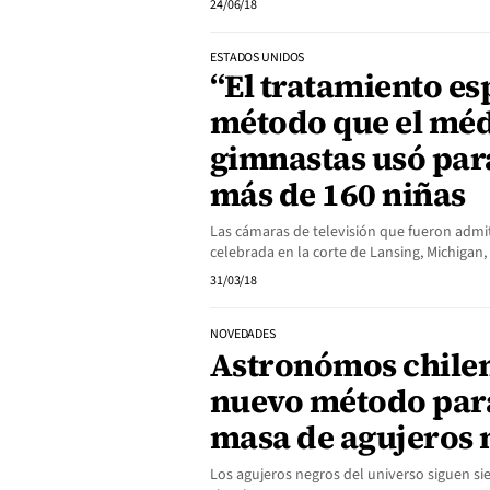
24/06/18
ESTADOS UNIDOS
“El tratamiento esp
método que el méd
gimnastas usó par
más de 160 niñas
Las cámaras de televisión que fueron admit
celebrada en la corte de Lansing, Michigan
31/03/18
NOVEDADES
Astronómos chile
nuevo método para
masa de agujeros 
Los agujeros negros del universo siguen si