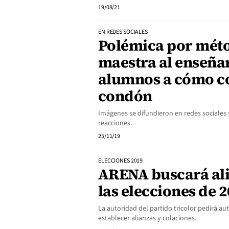
19/08/21
EN REDES SOCIALES
Polémica por mét
maestra al enseñar
alumnos a cómo c
condón
Imágenes se difundieron en redes sociales
reacciones.
25/11/19
ELECCIONES 2019
ARENA buscará al
las elecciones de 
La autoridad del partido tricolor pedirá au
establecer alianzas y colaciones.