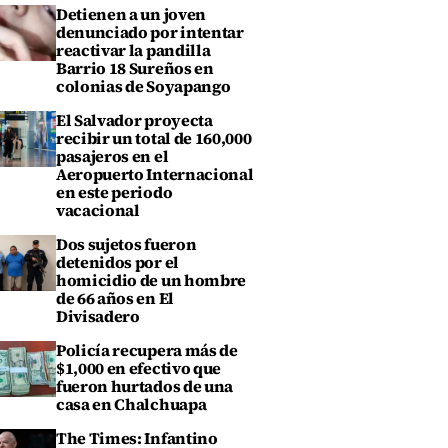
Detienen a un joven
denunciado por intentar
reactivar la pandilla
Barrio 18 Sureños en
colonias de Soyapango
El Salvador proyecta
recibir un total de 160,000
pasajeros en el
Aeropuerto Internacional
en este periodo
vacacional
Dos sujetos fueron
detenidos por el
homicidio de un hombre
de 66 años en El
Divisadero
Policía recupera más de
$1,000 en efectivo que
fueron hurtados de una
casa en Chalchuapa
The Times: Infantino