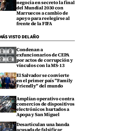
negocia en secreto la final
del Mundial 2030 con
Marruecos a cambio de
apoyo para reelegirse al
frente de la FIFA
MÁS VISTO DEL AÑO
Condenan a
exfuncionarios de CEPA
por actos de corrupción y
vínculos con la MS-13
El Salvador se convierte
en el primer país "Family
Friendly" del mundo
Amplían operativo contra
comercios de dispositivos
electrónicos hurtados a
Apopa y San Miguel
Desarticulan una banda
acusada de falsificar