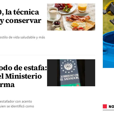
, la técnica
 y conservar
estilo de vida saludable y más
do de estafa:
l Ministerio
irma
 estafador con acento
uien se identificó como
NO