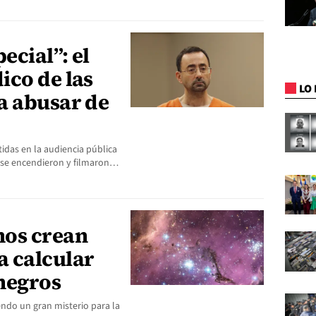
ecial”: el
ico de las
LO 
a abusar de
idas en la audiencia pública
, se encendieron y filmaron…
nos crean
 calcular
negros
endo un gran misterio para la