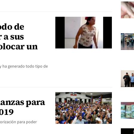
odo de
 a sus
olocar un
 y ha generado todo tipo de
ianzas para
2019
torización para poder