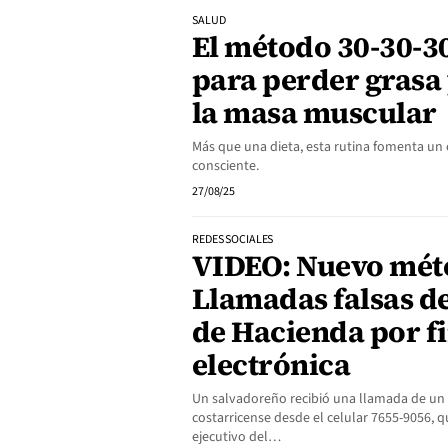
SALUD
El método 30-30-30
para perder grasa
la masa muscular
Más que una dieta, esta rutina fomenta un 
consciente.
27/08/25
REDES SOCIALES
VIDEO: Nuevo méto
Llamadas falsas de
de Hacienda por f
electrónica
Un salvadoreño recibió una llamada de un
costarricense desde el celular 7655-9056, q
ejecutivo del…