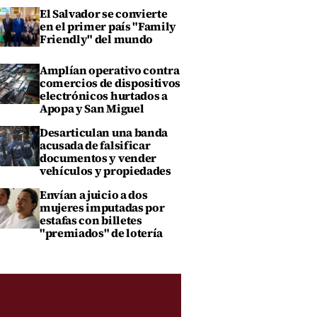
El Salvador se convierte
en el primer país "Family
Friendly" del mundo
Amplían operativo contra
comercios de dispositivos
electrónicos hurtados a
Apopa y San Miguel
Desarticulan una banda
acusada de falsificar
documentos y vender
vehículos y propiedades
Envían a juicio a dos
mujeres imputadas por
estafas con billetes
"premiados" de lotería