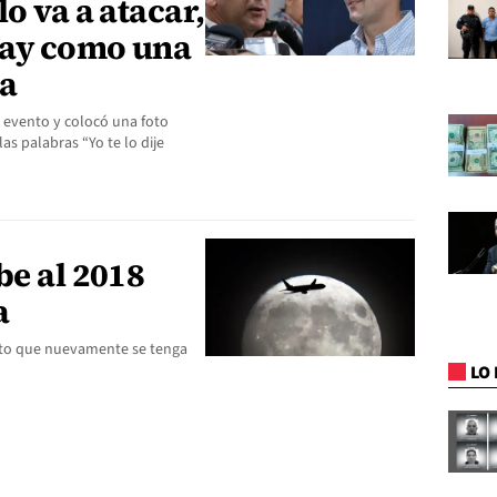
o va a atacar,
 hay como una
za
l evento y colocó una foto
s palabras “Yo te lo dije
be al 2018
a
isto que nuevamente se tenga
LO 