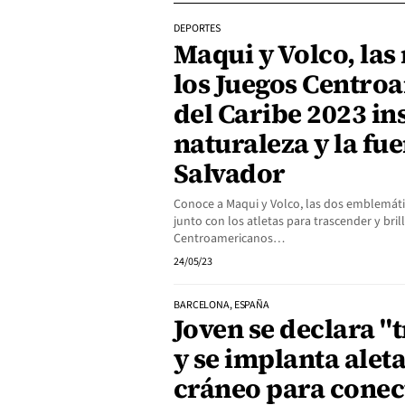
DEPORTES
Maqui y Volco, las
los Juegos Centro
del Caribe 2023 in
naturaleza y la fue
Salvador
Conoce a Maqui y Volco, las dos emblemát
junto con los atletas para trascender y bril
Centroamericanos…
24/05/23
BARCELONA, ESPAÑA
Joven se declara "
y se implanta aleta
cráneo para conec