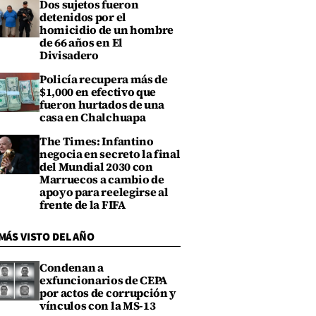
Dos sujetos fueron
detenidos por el
homicidio de un hombre
de 66 años en El
Divisadero
Policía recupera más de
$1,000 en efectivo que
fueron hurtados de una
casa en Chalchuapa
The Times: Infantino
negocia en secreto la final
del Mundial 2030 con
Marruecos a cambio de
apoyo para reelegirse al
frente de la FIFA
MÁS VISTO DEL AÑO
Condenan a
exfuncionarios de CEPA
por actos de corrupción y
vínculos con la MS-13