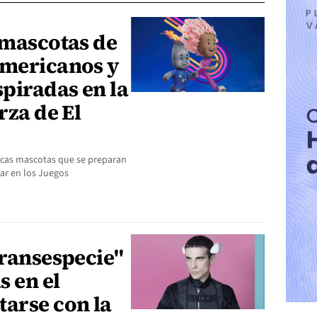
 mascotas de
americanos y
spiradas en la
rza de El
icas mascotas que se preparan
lar en los Juegos
transespecie"
s en el
tarse con la