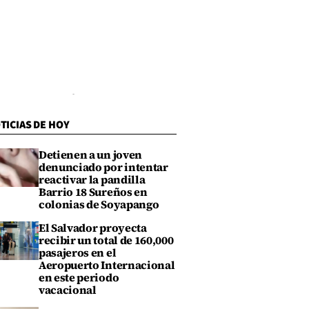
TICIAS DE HOY
Detienen a un joven
denunciado por intentar
reactivar la pandilla
Barrio 18 Sureños en
colonias de Soyapango
El Salvador proyecta
recibir un total de 160,000
pasajeros en el
Aeropuerto Internacional
en este periodo
vacacional