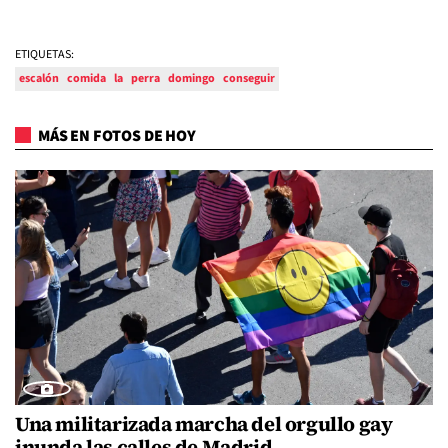
ETIQUETAS:
escalón
comida
la
perra
domingo
conseguir
MÁS EN FOTOS DE HOY
Una militarizada marcha del orgullo gay
inunda las calles de Madrid