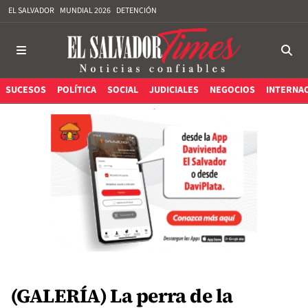
EL SALVADOR
MUNDIAL 2026
DETENCIÓN
SUCESOS
POLÍTICA
SOCIAL
JUDICIALES
NEGOCIOS
INTERNA
(GALERÍA) La perra de la