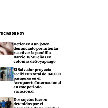
TICIAS DE HOY
Detienen a un joven
denunciado por intentar
reactivar la pandilla
Barrio 18 Sureños en
colonias de Soyapango
El Salvador proyecta
recibir un total de 160,000
pasajeros en el
Aeropuerto Internacional
en este periodo
vacacional
Dos sujetos fueron
detenidos por el