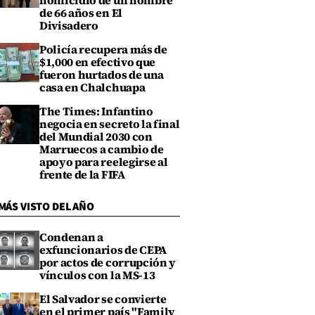
homicidio de un hombre
de 66 años en El
Divisadero
Policía recupera más de
$1,000 en efectivo que
fueron hurtados de una
casa en Chalchuapa
The Times: Infantino
negocia en secreto la final
del Mundial 2030 con
Marruecos a cambio de
apoyo para reelegirse al
frente de la FIFA
MÁS VISTO DEL AÑO
Condenan a
exfuncionarios de CEPA
por actos de corrupción y
vínculos con la MS-13
El Salvador se convierte
en el primer país "Family