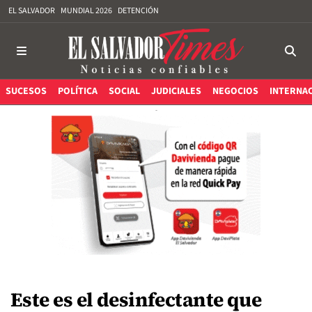
EL SALVADOR
MUNDIAL 2026
DETENCIÓN
SUCESOS
POLÍTICA
SOCIAL
JUDICIALES
NEGOCIOS
INTERNA
Este es el desinfectante que