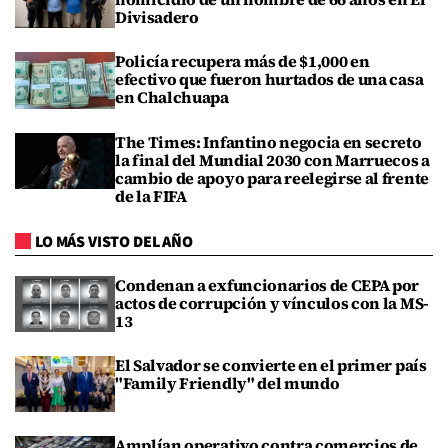
Divisadero
Policía recupera más de $1,000 en
efectivo que fueron hurtados de una casa
en Chalchuapa
The Times: Infantino negocia en secreto
la final del Mundial 2030 con Marruecos a
cambio de apoyo para reelegirse al frente
de la FIFA
LO MÁS VISTO DEL AÑO
Condenan a exfuncionarios de CEPA por
actos de corrupción y vínculos con la MS-
13
El Salvador se convierte en el primer país
"Family Friendly" del mundo
Amplían operativo contra comercios de