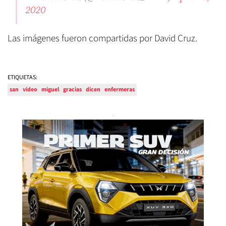
2020
Las imágenes fueron compartidas por David Cruz.
ETIQUETAS:
san
video
miguel
gracias
dicen
enfermeras