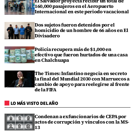
El Salvador proyecta recibir un total de
160,000 pasajeros en el Aeropuerto
Internacional en este periodo vacacional
Dos sujetos fueron detenidos por el
homicidio de un hombre de 66 años en El
Divisadero
Policía recupera más de $1,000 en
efectivo que fueron hurtados de una casa
en Chalchuapa
The Times: Infantino negocia en secreto
la final del Mundial 2030 con Marruecos a
cambio de apoyo para reelegirse al frente
de la FIFA
LO MÁS VISTO DEL AÑO
Condenan a exfuncionarios de CEPA por
actos de corrupción y vínculos con la MS-
13