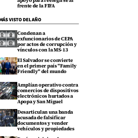
apoyo para reelegirse al
frente de la FIFA
MÁS VISTO DEL AÑO
Condenan a
exfuncionarios de CEPA
por actos de corrupción y
vínculos con la MS-13
El Salvador se convierte
en el primer país "Family
Friendly" del mundo
Amplían operativo contra
comercios de dispositivos
electrónicos hurtados a
Apopa y San Miguel
Desarticulan una banda
acusada de falsificar
documentos y vender
vehículos y propiedades