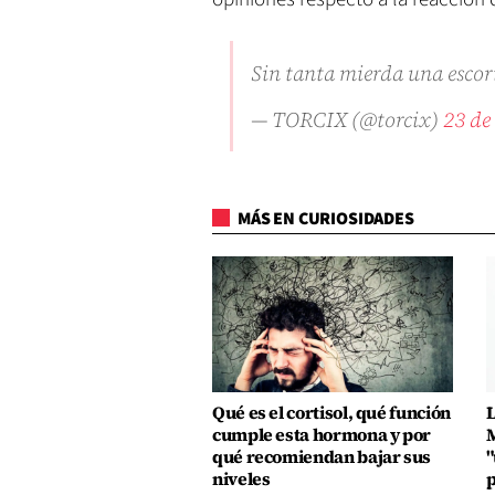
Sin tanta mierda una esco
— TORCIX (@torcix)
23 de
MÁS EN CURIOSIDADES
Qué es el cortisol, qué función
L
cumple esta hormona y por
M
qué recomiendan bajar sus
"
niveles
p