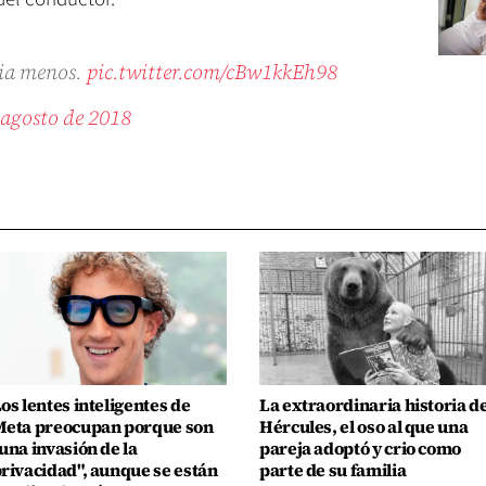
ria menos.
pic.twitter.com/cBw1kkEh98
 agosto de 2018
os lentes inteligentes de
La extraordinaria historia d
eta preocupan porque son
Hércules, el oso al que una
una invasión de la
pareja adoptó y crio como
rivacidad", aunque se están
parte de su familia