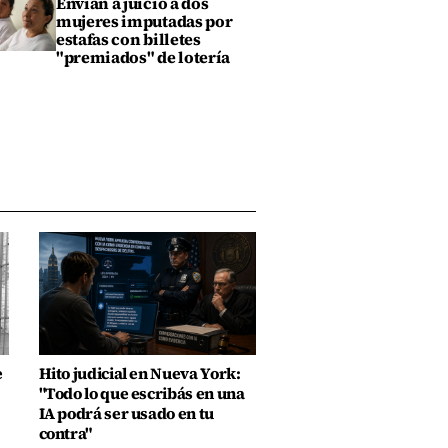
Envían a juicio a dos
mujeres imputadas por
estafas con billetes
"premiados" de lotería
e
Hito judicial en Nueva York:
"Todo lo que escribás en una
IA podrá ser usado en tu
contra"