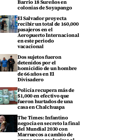
Barrio 18 Sureños en
colonias de Soyapango
El Salvador proyecta
recibir un total de 160,000
pasajeros en el
Aeropuerto Internacional
en este periodo
vacacional
Dos sujetos fueron
detenidos por el
homicidio de un hombre
de 66 años en El
Divisadero
Policía recupera más de
$1,000 en efectivo que
fueron hurtados de una
casa en Chalchuapa
The Times: Infantino
negocia en secreto la final
del Mundial 2030 con
Marruecos a cambio de