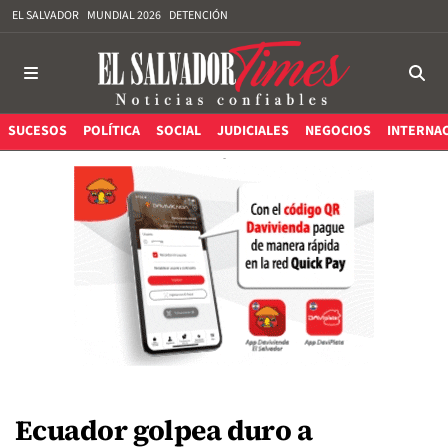
EL SALVADOR
MUNDIAL 2026
DETENCIÓN
SUCESOS
POLÍTICA
SOCIAL
JUDICIALES
NEGOCIOS
INTERNA
Ecuador golpea duro a