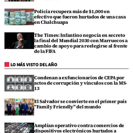
Policía recupera más de $1,000 en
efectivo que fueron hurtados de una casa
en Chalchuapa
The Times: Infantino negocia en secreto
la final del Mundial 2030 con Marruecos a
cambio de apoyo para reelegirse al frente
de la FIFA
LO MÁS VISTO DEL AÑO
Condenan a exfuncionarios de CEPA por
actos de corrupción y vínculos con la MS-
13
El Salvador se convierte en el primer país
"Family Friendly" del mundo
Amplían operativo contra comercios de
dispositivos electrónicos hurtados a