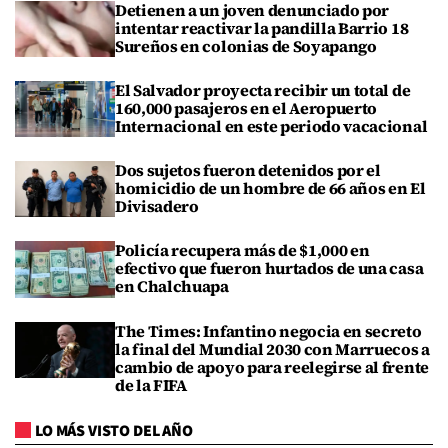
Detienen a un joven denunciado por
intentar reactivar la pandilla Barrio 18
Sureños en colonias de Soyapango
El Salvador proyecta recibir un total de
160,000 pasajeros en el Aeropuerto
Internacional en este periodo vacacional
Dos sujetos fueron detenidos por el
homicidio de un hombre de 66 años en El
Divisadero
Policía recupera más de $1,000 en
efectivo que fueron hurtados de una casa
en Chalchuapa
The Times: Infantino negocia en secreto
la final del Mundial 2030 con Marruecos a
cambio de apoyo para reelegirse al frente
de la FIFA
LO MÁS VISTO DEL AÑO