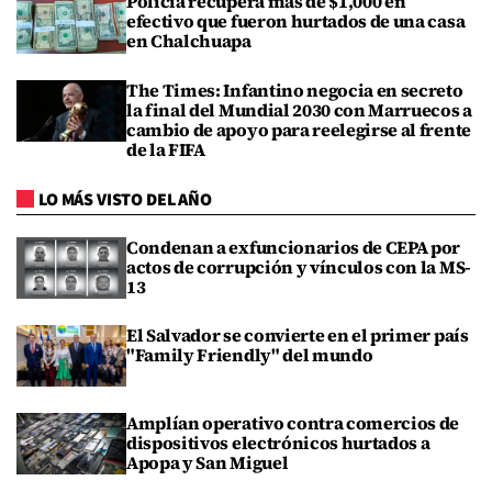
Policía recupera más de $1,000 en
efectivo que fueron hurtados de una casa
en Chalchuapa
The Times: Infantino negocia en secreto
la final del Mundial 2030 con Marruecos a
cambio de apoyo para reelegirse al frente
de la FIFA
LO MÁS VISTO DEL AÑO
Condenan a exfuncionarios de CEPA por
actos de corrupción y vínculos con la MS-
13
El Salvador se convierte en el primer país
"Family Friendly" del mundo
Amplían operativo contra comercios de
dispositivos electrónicos hurtados a
Apopa y San Miguel