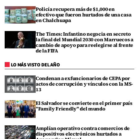
Policía recupera más de $1,000 en
efectivo que fueron hurtados de una casa
en Chalchuapa
The Times: Infantino negocia en secreto
la final del Mundial 2030 con Marruecos a
cambio de apoyo para reelegirse al frente
de la FIFA
LO MÁS VISTO DEL AÑO
Condenan a exfuncionarios de CEPA por
actos de corrupción y vínculos con la MS-
13
El Salvador se convierte en el primer país
"Family Friendly" del mundo
Amplían operativo contra comercios de
dispositivos electrónicos hurtados a